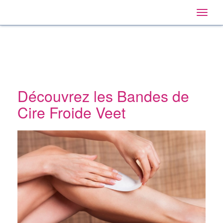
Veet
Main
Skip
Navigation
Toggle
to:
Hong
naviga
Primary
Kong
Navigation
,
Main
Content
Search
Découvrez les Bandes de
Cire Froide Veet