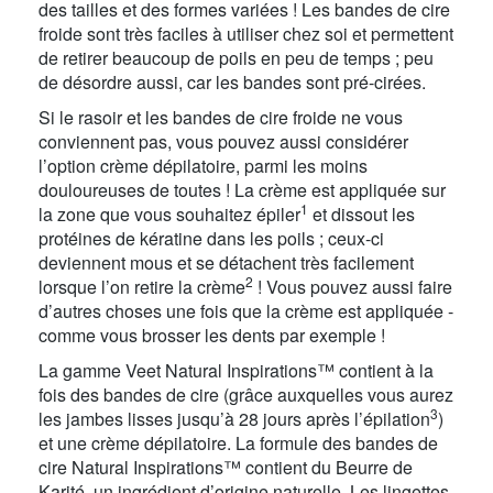
des tailles et des formes variées ! Les bandes de cire
froide sont très faciles à utiliser chez soi et permettent
de retirer beaucoup de poils en peu de temps ; peu
de désordre aussi, car les bandes sont pré-cirées.
Si le rasoir et les bandes de cire froide ne vous
conviennent pas, vous pouvez aussi considérer
l’option crème dépilatoire, parmi les moins
douloureuses de toutes ! La crème est appliquée sur
1
la zone que vous souhaitez épiler
et dissout les
protéines de kératine dans les poils ; ceux-ci
deviennent mous et se détachent très facilement
2
lorsque l’on retire la crème
! Vous pouvez aussi faire
d’autres choses une fois que la crème est appliquée -
comme vous brosser les dents par exemple !
La gamme Veet Natural Inspirations™ contient à la
fois des bandes de cire (grâce auxquelles vous aurez
3
les jambes lisses jusqu’à 28 jours après l’épilation
)
et une crème dépilatoire. La formule des bandes de
cire Natural Inspirations™ contient du Beurre de
Karité, un ingrédient d’origine naturelle. Les lingettes