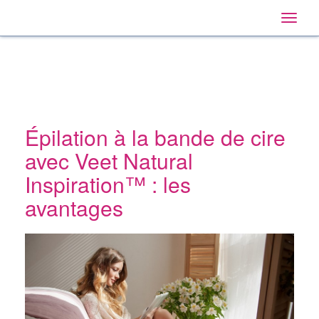
Veet
Main
Skip
Navigation
Toggle
to:
Hong
naviga
Primary
Kong
Navigation
,
Main
Content
Search
Épilation à la bande de cire
avec Veet Natural
Inspiration™ : les
avantages