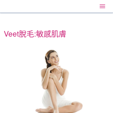
Veet
Main
Skip
Navigation
Toggle
to:
Hong
naviga
Primary
Kong
Navigation
,
Main
Content
Veet脫毛:敏感肌膚
Search