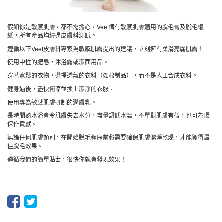
假如你是敏感肌膚，都不需擔心，Veet備有敏感肌膚適用的脫毛膏及脫毛蠟
紙，所有產品均經過皮膚科測試。
遵循以下Veet皮膚科專家為敏感肌膚提出的建議，立刻擁有柔滑亮麗肌膚！
使用中性的肥皂，沐浴露或潔面用品。
穿著寬鬆的衣物，選擇透氣的衣料（如棉制品），而不是人工合成衣料。
健身過後，盡快衝涼並換上潔淨的衣服。
使用專為敏感肌膚研制的潤膚乳。
長時間熱水浴會令肌膚失去水分，盡量調低水溫，不單對肌膚有益，也可為環
保作貢獻。
無論任何肌膚類別，在開始脫毛程序前都需要確保肌膚潔淨乾燥，才能獲得最
佳脫毛效果。
遵循我們的簡單貼士，很快你就會發現效果！
Facebook
Twitter