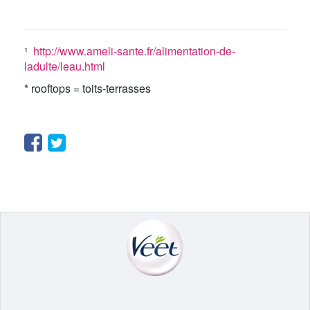
¹
http://www.ameli-sante.fr/alimentation-de-
ladulte/leau.html
* rooftops = toits-terrasses
Facebook
Twitter