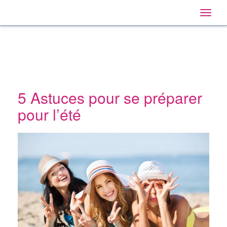
Home
Main
Skip
Navigation
Toggle
to:
naviga
Primary
Navigation
,
Main
Content
Search
5 Astuces pour se préparer
pour l’été