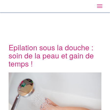
Home
Main
Skip
Navigation
Toggle
to:
naviga
Primary
Navigation
,
Main
Content
Search
Epilation sous la douche :
soin de la peau et gain de
temps !