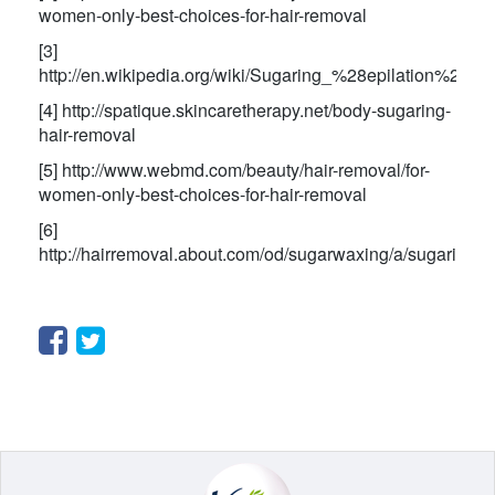
women-only-best-choices-for-hair-removal
[3]
http://en.wikipedia.org/wiki/Sugaring_%28epilation%29
[4] http://spatique.skincaretherapy.net/body-sugaring-
hair-removal
[5] http://www.webmd.com/beauty/hair-removal/for-
women-only-best-choices-for-hair-removal
[6]
http://hairremoval.about.com/od/sugarwaxing/a/sugaring1
Facebook
Twitter