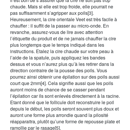
il est bon de s’assurer que la cire ne soit pas trop
chaude. Mais si elle est trop froide, elle pourrait ne
pas suffisamment s’agripper aux poils[3].
Heureusement, la cire orientale Veet est très facile à
chauffer : il suffit de la passer au micro-onde. En
revanche, assurez-vous de lire avec attention
l’étiquette du produit et de ne jamais chauffer la cire
plus longtemps que le temps indiqué dans les
instructions. Etalez la cire chaude sur votre peau à
l’aide de la spatule, puis appliquez les bandes
dessus et vous n’aurez plus qu’à les retirer dans la
direction contraire de la pousse des poils. Vous
pourrez ainsi obtenir une épilation sur des poils aussi
court que 2mm[4]. Cela signifie aussi que les poils
auront moins de chance de se casser pendant
l’épilation car ils sont enlevés directement à la racine.
Etant donné que le follicule doit reconstruire le poil
depuis le début, les poils seront souvent plus doux et
auront une forme plus arrondie quand la pilosité
réapparaitra, plutôt qu’une forme de repousse plate et
ramollie par le rasage[5].