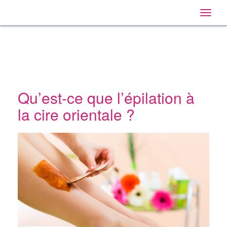
Home
Main
Skip
Navigation
Toggle
to:
naviga
Primary
Navigation
,
Main
Content
Search
Qu’est-ce que l’épilation à
la cire orientale ?