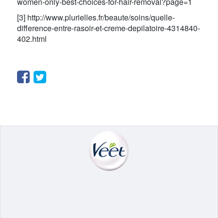
women-only-best-choices-for-hair-removal?page=1
[3] http://www.plurielles.fr/beaute/soins/quelle-
difference-entre-rasoir-et-creme-depilatoire-4314840-
402.html
Facebook
Twitter