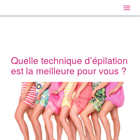
Home
Main
Skip
Navigation
Toggle
to:
naviga
Primary
Navigation
,
Main
Content
Search
Quelle technique d’épilation
est la meilleure pour vous ?